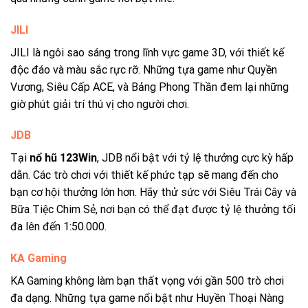
JILI
JILI là ngôi sao sáng trong lĩnh vực game 3D, với thiết kế
độc đáo và màu sắc rực rỡ. Những tựa game như Quyền
Vương, Siêu Cấp ACE, và Bảng Phong Thần đem lại những
giờ phút giải trí thú vị cho người chơi.
JDB
Tại
nổ hũ 123Win
, JDB nổi bật với tỷ lệ thưởng cực kỳ hấp
dẫn. Các trò chơi với thiết kế phức tạp sẽ mang đến cho
bạn cơ hội thưởng lớn hơn. Hãy thử sức với Siêu Trái Cây và
Bữa Tiệc Chim Sẻ, nơi bạn có thể đạt được tỷ lệ thưởng tối
đa lên đến 1:50.000.
KA Gaming
KA Gaming không làm bạn thất vọng với gần 500 trò chơi
đa dạng. Những tựa game nổi bật như Huyền Thoại Nàng