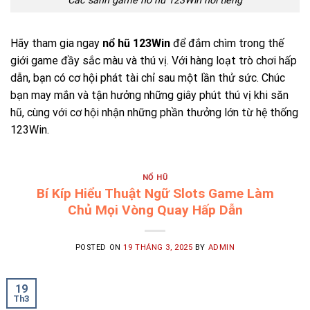
Các sảnh game nổ hũ 123Win nổi tiếng
Hãy tham gia ngay
nổ hũ 123Win
để đắm chìm trong thế
giới game đầy sắc màu và thú vị. Với hàng loạt trò chơi hấp
dẫn, bạn có cơ hội phát tài chỉ sau một lần thử sức. Chúc
bạn may mắn và tận hưởng những giây phút thú vị khi săn
hũ, cùng với cơ hội nhận những phần thưởng lớn từ hệ thống
123Win.
NỔ HŨ
Bí Kíp Hiểu Thuật Ngữ Slots Game Làm
Chủ Mọi Vòng Quay Hấp Dẫn
POSTED ON
19 THÁNG 3, 2025
BY
ADMIN
19
Th3