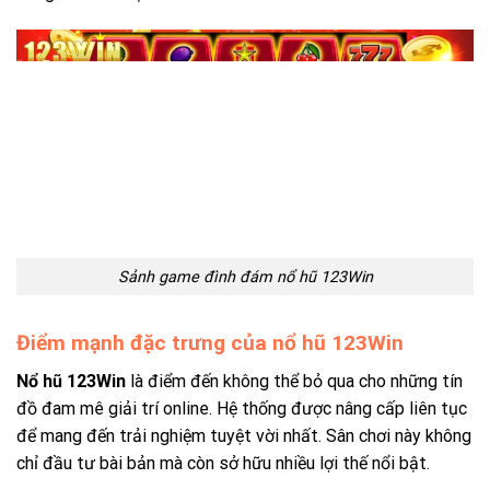
Sảnh game đình đám nổ hũ 123Win
Điểm mạnh đặc trưng của nổ hũ 123Win
Nổ hũ 123Win
là điểm đến không thể bỏ qua cho những tín
đồ đam mê giải trí online. Hệ thống được nâng cấp liên tục
để mang đến trải nghiệm tuyệt vời nhất. Sân chơi này không
chỉ đầu tư bài bản mà còn sở hữu nhiều lợi thế nổi bật.