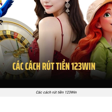
Các cách rút tiền 123Win