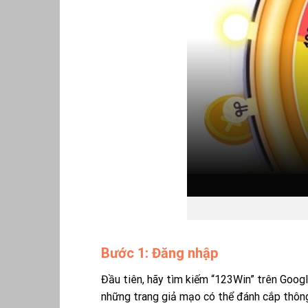
Bước 1: Đăng nhập
Đầu tiên, hãy tìm kiếm “123Win” trên Googl
những trang giả mạo có thể đánh cắp thông