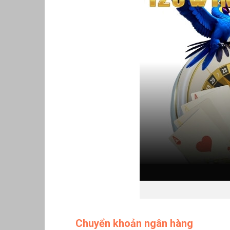
Chuyển khoản ngân hàng