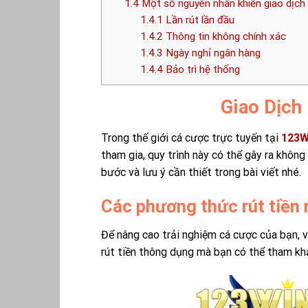
1.4
Một số nguyên nhân khiến giao dịch 
1.4.1
Lần rút lần đầu
1.4.2
Thông tin không chính xác
1.4.3
Ngày nghỉ ngân hàng
1.4.4
Bảo trì hệ thống
Giao Dịch
Trong thế giới cá cược trực tuyến tại
123W
tham gia, quy trình này có thể gây ra không 
bước và lưu ý cần thiết trong bài viết nhé.
Các phương thức rút tiền 
Để nâng cao trải nghiệm cá cược của bạn, 
rút tiền thông dụng mà bạn có thể tham kh