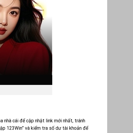
 nhà cái để cập nhật link mới nhất, tránh
hập 123Win” và kiểm tra số dư tài khoản để