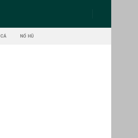
 CÁ
NỔ HŨ