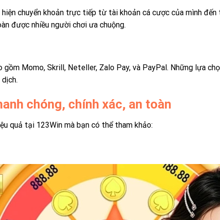
 hiện chuyển khoản trực tiếp từ tài khoản cá cược của mình đến 
oàn được nhiều người chơi ưa chuộng.
o gồm Momo, Skrill, Neteller, Zalo Pay, và PayPal. Những lựa chọ
 dịch.
hanh chóng, chính xác, an toàn
 hiệu quả tại 123Win mà bạn có thể tham khảo: