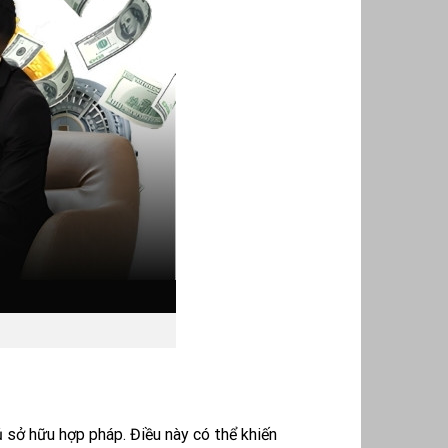
ủ sở hữu hợp pháp. Điều này có thể khiến