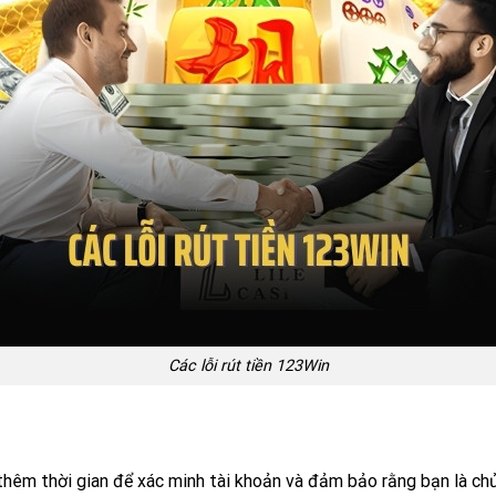
Các lỗi rút tiền 123Win
 thêm thời gian để xác minh tài khoản và đảm bảo rằng bạn là ch