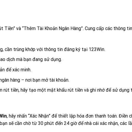
Rút Tiền” và “Thêm Tài Khoản Ngân Hàng”. Cung cấp các thông tin
g, cần trùng khớp với thông tin đăng ký tại 123Win.
iao dịch mà bạn đang sử dụng.
ản để xác minh.
 ngân hàng – nơi bạn mở tài khoản.
n rút tiền, hãy tạo một mật khẩu rút tiền và ghi nhớ để sử dụng t
3Win
, hãy nhấn “Xác Nhận” để thiết lập hóa đơn thanh toán. Điền c
, bạn sẽ cần chờ từ 30 phút đến 24 giờ để nhà cái xác nhận, các l