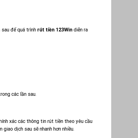
 sau để quá trình
rút tiền 123Win
diễn ra
rong các lần sau.
hính xác các thông tin rút tiền theo yêu cầu
ần giao dịch sau sẽ nhanh hơn nhiều.